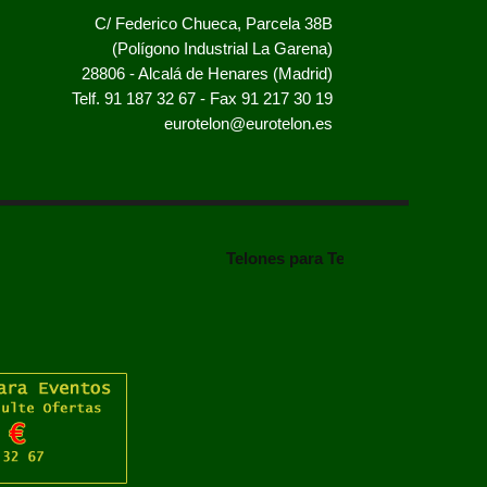
C/ Federico Chueca, Parcela 38B
(Polígono Industrial La Garena)
28806 - Alcalá de Henares (Madrid)
Telf. 91 187 32 67 - Fax 91 217 30 19
eurotelon@eurotelon.es
Telones para Teatros. Cortinas para